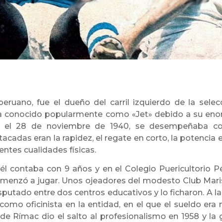
peruano, fue el dueño del carril izquierdo de la selec
era conocido popularmente como «Jet» debido a su en
rú) el 28 de noviembre de 1940, se desempeñaba 
cadas eran la rapidez, el regate en corto, la potencia e
ntes cualidades físicas.
él contaba con 9 años y en el Colegio Puericultorio P
comenzó a jugar. Unos ojeadores del modesto Club Mari
sputado entre dos centros educativos y lo ficharon. A la
omo oficinista en la entidad, en el que el sueldo era
de Rímac dio el salto al profesionalismo en 1958 y la 