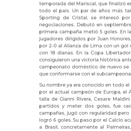
temporada del Mariscal, que finalizó e
todo el país. Un par de años más tard
Sporting de Cristal, se interesó p
negociaciones. Debutó en septiembre a
primera campaña metió 5 goles. En l
jugadores dirigidos por Juan Honores, 
por 2-0 al Alianza de Lima con un go
con 18 dianas. En la Copa Libertador
consiguieron una victoria histórica ant
campeonato doméstico de nuevo se eri
que conformarse con el subcampeona
Su nombre ya era conocido en todo el p
por el actual campeón de Europa, el AC
talla de Gianni Rivera, Cesare Maldini
partidos y meter dos goles, fue ced
campañas, jugó con regularidad pero
logró 6 goles. Su paso por el Calcio a
a Brasil, concretamente al Palmeira