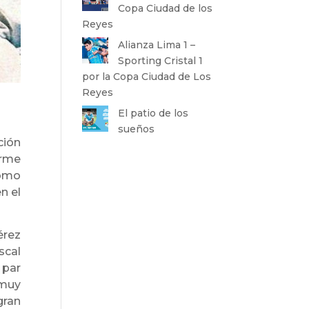
Copa Ciudad de los
Reyes
Alianza Lima 1 –
Sporting Cristal 1
por la Copa Ciudad de Los
Reyes
El patio de los
sueños
ción
orme
como
n el
érez
scal
 par
 muy
gran