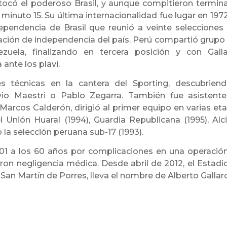
 tocó el poderoso Brasil, y aunque compitieron termin
minuto 15. Su última internacionalidad fue lugar en 1972
pendencia de Brasil que reunió a veinte selecciones
ración de independencia del país. Perú compartió grupo
ezuela, finalizando en tercera posición y con Gall
ante los plavi.
es técnicas en la cantera del Sporting, descubrien
vio Maestri o Pablo Zegarra. También fue asistent
rcos Calderón, dirigió al primer equipo en varias et
 Unión Huaral (1994), Guardia Republicana (1995), Alc
 la selección peruana sub-17 (1993).
001 a los 60 años por complicaciones en una operació
aron negligencia médica. Desde abril de 2012, el Estadi
San Martín de Porres, lleva el nombre de Alberto Gallar