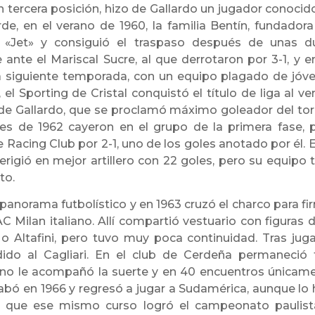
n tercera posición, hizo de Gallardo un jugador conocid
e, en el verano de 1960, la familia Bentín, fundadora
or «Jet» y consiguió el traspaso después de unas d
nte el Mariscal Sucre, al que derrotaron por 3-1, y e
a siguiente temporada, con un equipo plagado de jóv
el Sporting de Cristal conquistó el título de liga al ve
l de Gallardo, que se proclamó máximo goleador del to
es de 1962 cayeron en el grupo de la primera fase, 
e Racing Club por 2-1, uno de los goles anotado por él. E
gió en mejor artillero con 22 goles, pero su equipo 
to.
anorama futbolístico y en 1963 cruzó el charco para fi
 Milan italiano. Allí compartió vestuario con figuras d
 o Altafini, pero tuvo muy poca continuidad. Tras juga
ido al Cagliari. En el club de Cerdeña permaneció 
 no le acompañó la suerte y en 40 encuentros únicam
cabó en 1966 y regresó a jugar a Sudamérica, aunque lo 
s, que ese mismo curso logró el campeonato paulist