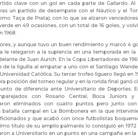
artido clave con un gol en cada parte de Gallardo. Al
tras un partido de desempate con el Náutico y el To
o Taça de Prata), con lo que se alzaron vencedores
 verde en 49 ocasiones, con un total de 16 goles, y volvi
en 1968.
dores, y aunque tuvo un buen rendimiento y marcó 4 go
ra le relegaron a la suplencia en una temporada en la
 delante de Juan Aurich. En la Copa Libertadores de 1969
de la liguilla al empatar a uno con el Santiago Wande
Universidad Católica. Su tercer trofeo liguero llegó en 1
ra posición del torneo regular y en la ronda final ganó c
nto de diferencia ante Universitario de Deportes. E
parejados con Rosario Central, Boca Juniors y
baron eliminados con cuatro puntos pero junto con
 batalla campal en La Bombonera en la que intervini
 aficionados y que acabó con once futbolistas boquens
timo título de su amplio palmarés lo consiguió en 1972
aron a Universitario en un punto en una campaña en la