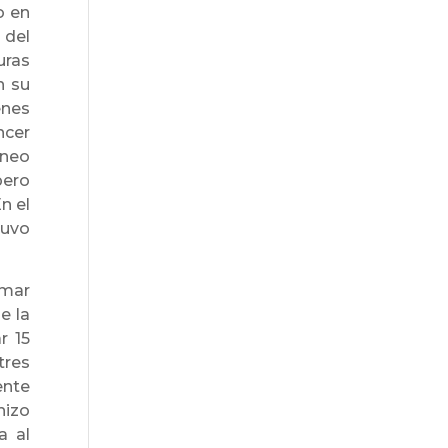
o en
 del
uras
n su
enes
ncer
rneo
pero
n el
tuvo
rmar
e la
r 15
tres
ente
hizo
a al