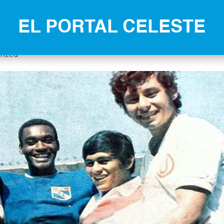
EL PORTAL CELESTE
«Jet» de la banda izquierda
rized