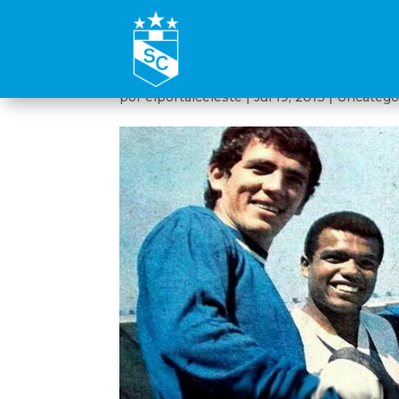
Alberto Gallardo: el 
por
elportalceleste
|
Jul 19, 2013
|
Uncatego