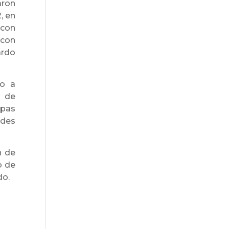
aron
, en
 con
 con
ardo
do a
e de
apas
ides
n de
o de
do.