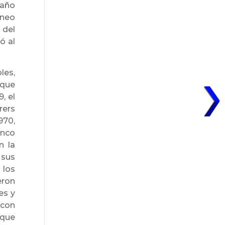
 año
rneo
 del
ó al
les,
 que
, el
rers
970,
inco
n la
 sus
 los
eron
es y
 con
 que