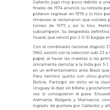
Gallardo jugó muy poco debido a una l
finales de 1974 anunció su retirada para
pidieron regresar en 1976 y lo hizo pa
rimenses le reclamaron que volviera
torneo de 1977, y así lo hizo. Meti
subcampeón. Su despedida definitiva f
Huaral, que venció por 2-0. El bagaje e
Con el combinado nacional disputó 37 
1960, asistió con la selección sub-23 
papel, al hacer las maletas a las pri
únicamente derrotar a la India por 3-1
en un enfrentamiento ante Brasil que 
Perú terminó quinto con cinco punto
Bolivia. Participó sin éxito en la cla
Uruguay le dejó sin billete, y posterio
vez si consiguieron el pase. Encua
Alemania, Bulgaria y Marruecos, con
logrado de puntera por Gallardo) y afr