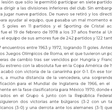
esión que sólo le permitió participar en siete partido
 dirigir a las divisiones inferiores del club. Sin embargo
ra jugar nueve partidos. De nuevo se retiró y los direct
 para ayudar al equipo, que pasaba un mal momento e
ó 5 goles en 11 partidos y el Sporting de Cristal a
ue el 19 de febrero de 1978 a los 37 años frente al U
n el equipo de sus amores fue de 242 partidos y 122 tan
encuentros entre 1963 y 1972, logrando 11 goles. Antes
a los Juegos Olímpicos de Roma, en el que tuvieron un p
meras de cambio tras ser vencidos por Hungría y Franc
. Su estreno con la absoluta fue en la Copa América de 1
acabó con victoria de la canarinha por 0-1. En ese to
s, a mucha distancia de la vencedera, una sorprend
sificación para el Mundial de Inglaterra de 1966, en el
rmente en la fase clasificatoria para México 1970, donde 
drados en el Grupo 4 junto con la República Federa
siguieron dos victorias ante búlgaros (3-2 con un t
icanos (3-0) y una derrota ante los alemanes (3-1) que