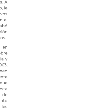
s. A
, le
ivos
n el
cabó
nión
tos.
, en
obre
ia y
963,
rneo
ente
 que
esta
l de
anto
 les