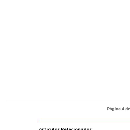
El día que el primer Directorio Peruano se hizo cargo de la Ba
por una foto que pendía de una de las paredes representaba a 
Página 4 de
Artículos Relacionados